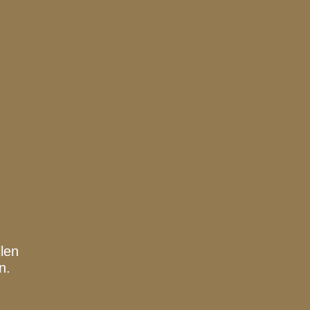
len
n.